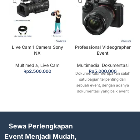
Live Cam 1 Camera Sony
Professional Videographer
NX
Event
Multimedia
,
Live Cam
Multimedia
,
Dokumentasi
Rp
2.500.000
Rp
5.000.000
Dokumentasi merupakan salah
satu bagian terpenting dari
sebuah event, dengan adanya
dokumentasi yang baik event
yang dibuat dapat terus
dikenang , dipublikasikan dan di
jadikan acuan event event
lainnya
Sewa Perlengkapan
untuk itu kami hadirkan sebuah
dokumentasi event anda yang
Event Menjadi Mudah,
berbeda dengan dokumentasi-