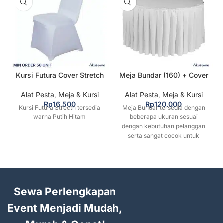
Kursi Futura Cover Stretch
Meja Bundar (160) + Cover
Alat Pesta
,
Meja & Kursi
Alat Pesta
,
Meja & Kursi
Rp
16.500
Rp
120.000
Kursi Futura Strecth tersedia
Meja Bundar tersedia dengan
warna Putih Hitam
beberapa ukuran sesuai
dengan kebutuhan pelanggan
serta sangat cocok untuk
berbagai macam kegiatan
seperti pernikahan, pesta dan
lainnya.
Sewa Perlengkapan
Event Menjadi Mudah,