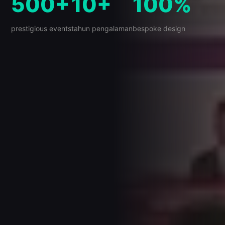
500+
10+
100%
prestigious events
tahun pengalaman
bespoke design