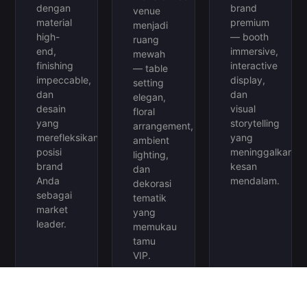
dengan
brand
venue
material
premium
menjadi
high-
— booth
ruang
end,
immersive,
mewah
finishing
interactive
— table
impeccable,
display,
setting
dan
dan
elegan,
desain
visual
floral
yang
storytelling
arrangement,
merefleksikan
yang
ambient
posisi
meninggalkan
lighting,
brand
kesan
dan
Anda
mendalam.
dekorasi
sebagai
tematik
market
yang
leader.
memukau
tamu
VIP.